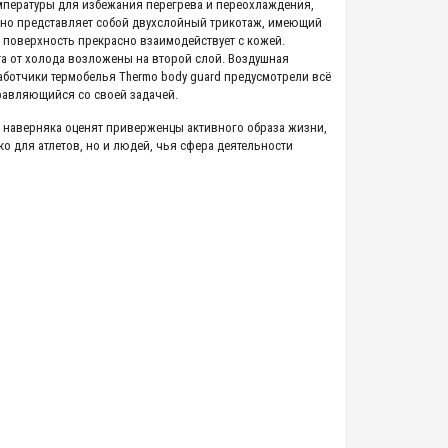
емпературы для избежания перегрева и переохлаждения,
отно представляет собой двухслойный трикотаж, имеющий
я поверхность прекрасно взаимодействует с кожей.
та от холода возложены на второй слой. Воздушная
аботчики термобелья Thermo body guard предусмотрели всё
равляющийся со своей задачей.
о наверняка оценят приверженцы активного образа жизни,
о для атлетов, но и людей, чья сфера деятельности