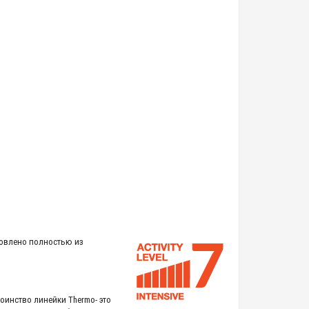
товлено полностью из
оинство линейки Thermo- это