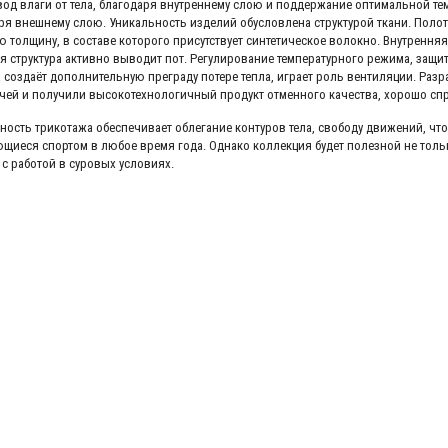
вод влаги от тела, благодаря внутреннему слою и поддержание оптимальной т
ря внешнему слою. Уникальность изделий обусловлена структурой ткани. Пол
 толщину, в составе которого присутствует синтетическое волокно. Внутрення
я структура активно выводит пот. Регулирование температурного режима, защи
 создаёт дополнительную преграду потере тепла, играет роль вентиляции. Разр
чей и получили высокотехнологичный продукт отменного качества, хорошо сп
ность трикотажа обеспечивает облегание контуров тела, свободу движений, чт
щиеся спортом в любое время года. Однако коллекция будет полезной не тольк
 с работой в суровых условиях.