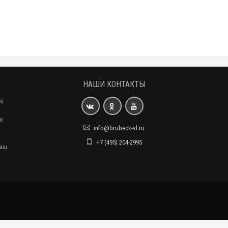
НАШИ КОНТАКТЫ
то
ак
info@brubeck-vl.ru
+7 (495) 204-2995
наш