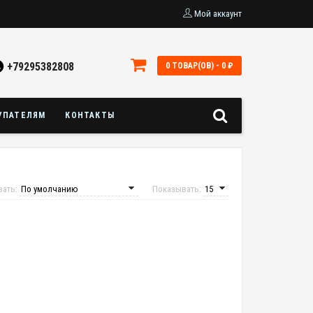
Мой аккаунт
+79295382808
0 ТОВАР(ОВ) - 0 ₽
УПАТЕЛЯМ
КОНТАКТЫ
вать:
Показывать: