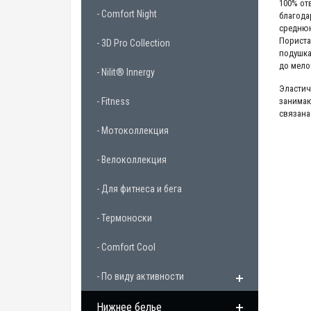
100% от
- Comfort Night
благода
среднюю
Пориста
- 3D Pro Collection
подушка
до мело
- Nilit® Innergy
Эластич
- Fitness
занимаю
связана
- Мотоколлекция
- Велоколлекция
- Для фитнеса и бега
- Термоноски
- Comfort Cool
- По виду активности
Нижнее белье