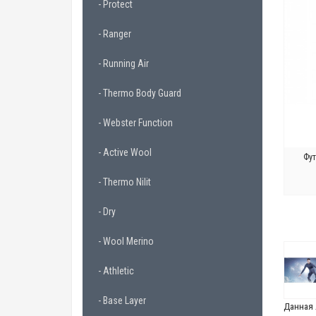
- Protect
- Ranger
- Running Air
- Thermo Body Guard
- Webster Function
- Active Wool
Фут
- Thermo Nilit
- Dry
- Wool Merino
- Athletic
- Base Layer
Данная 