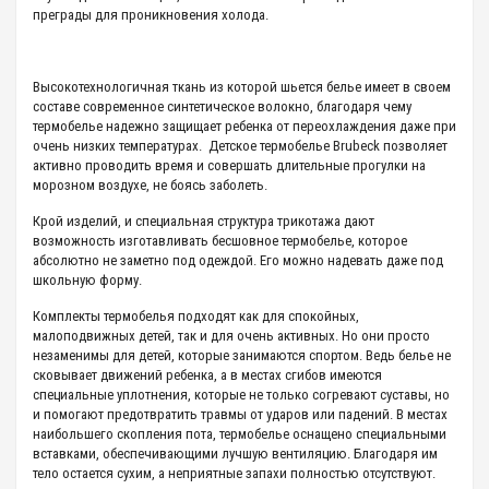
преграды для проникновения холода.
Высокотехнологичная ткань из которой шьется белье имеет в своем
составе современное синтетическое волокно, благодаря чему
термобелье надежно защищает ребенка от переохлаждения даже при
очень низких температурах. Детское термобелье Brubeck позволяет
активно проводить время и совершать длительные прогулки на
морозном воздухе, не боясь заболеть.
Крой изделий, и специальная структура трикотажа дают
возможность изготавливать бесшовное термобелье, которое
абсолютно не заметно под одеждой. Его можно надевать даже под
школьную форму.
Комплекты термобелья подходят как для спокойных,
малоподвижных детей, так и для очень активных. Но они просто
незаменимы для детей, которые занимаются спортом. Ведь белье не
сковывает движений ребенка, а в местах сгибов имеются
специальные уплотнения, которые не только согревают суставы, но
и помогают предотвратить травмы от ударов или падений. В местах
наибольшего скопления пота, термобелье оснащено специальными
вставками, обеспечивающими лучшую вентиляцию. Благодаря им
тело остается сухим, а неприятные запахи полностью отсутствуют.