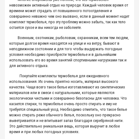
невозможен активный отдых на природе. Каждый человек время от
времени может страдать от повышенного потоотделения и
совершенно неважно чем оно вызвано, если в данный момент надет
комплект термобелья, про эту проблему можно забыть, так как тело
остается сухое и вы никогда не заболеете.
Военным, охотникам, рыболовам, охранникам, всем тем людям,
которые долгое время находятся на улице и на ветру, бывают в
неподвижном состоянии и для того чтобы выдержать погодные
условия необходимо приобрести термобелье и в дальнейшем
использовать его во время занятий спортивными нагрузками так и
для активного отдыха.
Покупайте комплекты термобелья для ежедневного
использования. Их очень приятно носить, материал высокого
качества. Чаще всего такое белье изготавливают из синтетических
материалов или в смеси с натуральными, которые являются
экологически чистыми и совершенно безопасны для человека. Что
касается стирки, то термобелье очень просто стирать и ему не
требуется специальный уход. Необходимо отметить, что такое белье
можно стирать реже обычного белья, поскольку оно прекрасно
выветривается и не впитывает запах благодаря серебряной нити.
Это действительно уникальная вещь, которая выручит в любое
время и при любых погодных условиях.