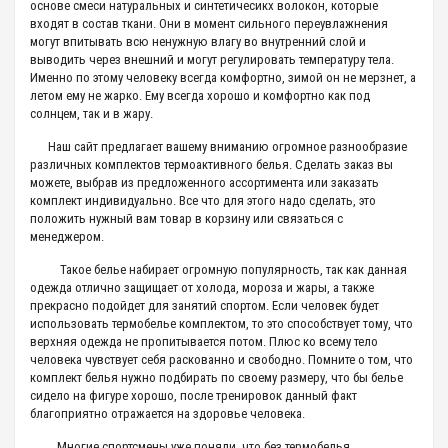
основе смеси натуральных и синтетичесикх волокон, которые
входят в состав ткани. Они в момент сильного переувлажнения
могут впитывать всю ненужную влагу во внутренний слой и
выводить через внешний и могут регулировать температуру тела.
Именно по этому человеку всегда комфортно, зимой он не мерзнет, а
летом ему не жарко. Ему всегда хорошо и комфортно как под
солнцем, так и в жару.
Наш сайт предлагает вашему вниманию огромное разнообразие
различных комплектов термоактивного белья. Сделать заказ вы
можете, выбрав из предложенного ассортимента или заказать
комплект индивидуально. Все что для этого надо сделать, это
положить нужный вам товар в корзину или связаться с
менеджером.
Такое белье набирает огромную популярность, так как данная
одежда отлично защищает от холода, мороза и жары, а также
прекрасно подойдет для занятий спортом. Если человек будет
использовать термобелье комплектом, то это способствует тому, что
верхняя одежда не пропитывается потом. Плюс ко всему тело
человека чувствует себя раскованно и свободно. Помните о том, что
комплект белья нужно подбирать по своему размеру, что бы белье
сидело на фигуре хорошо, после тренировок данный факт
благоприятно отражается на здоровье человека.
Многие спортсмены уже поняли, что без термобелья