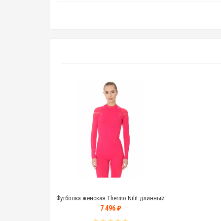
Футболка женская Thermo Nilit длинный
рукав
7 496 ₽