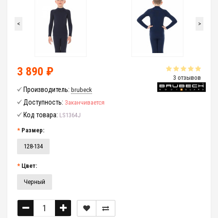
<
>
3 890 ₽
3 отзывов
Производитель:
brubeck
Доступность:
Заканчивается
Код товара:
LS1364J
Размер:
128-134
Цвет:
Черный