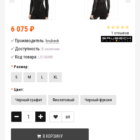
6 075 ₽
1 отзывов
Производитель:
brubeck
Доступность:
В наличии
Код товара:
LS1569W
Размер:
S
M
L
XL
Цвет:
Черный-графит
Фиолетовый
Черный-фуксия
В КОРЗИНУ