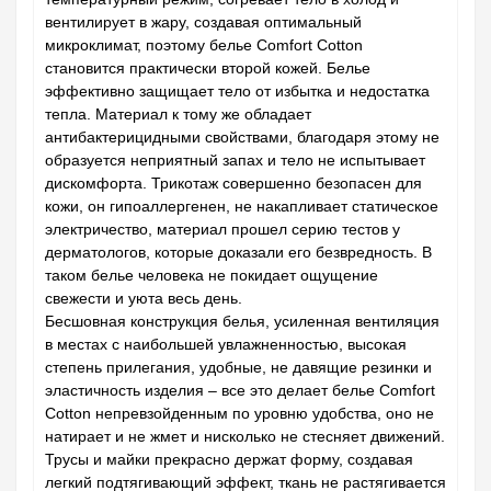
вентилирует в жару, создавая оптимальный
микроклимат, поэтому белье Comfort Cotton
становится практически второй кожей. Белье
эффективно защищает тело от избытка и недостатка
тепла. Материал к тому же обладает
антибактерицидными свойствами, благодаря этому не
образуется неприятный запах и тело не испытывает
дискомфорта. Трикотаж совершенно безопасен для
кожи, он гипоаллергенен, не накапливает статическое
электричество, материал прошел серию тестов у
дерматологов, которые доказали его безвредность. В
таком белье человека не покидает ощущение
свежести и уюта весь день.
Бесшовная конструкция белья, усиленная вентиляция
в местах с наибольшей увлажненностью, высокая
степень прилегания, удобные, не давящие резинки и
эластичность изделия – все это делает белье Comfort
Cotton непревзойденным по уровню удобства, оно не
натирает и не жмет и нисколько не стесняет движений.
Трусы и майки прекрасно держат форму, создавая
легкий подтягивающий эффект, ткань не растягивается