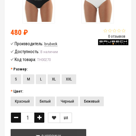
480 ₽
0 отзывов
Производитель:
brubeck
Доступность:
В наличии
Код товара:
TH00270
Размер:
S
M
L
XL
XXL
Цвет:
Красный
Белый
Черный
Бежевый