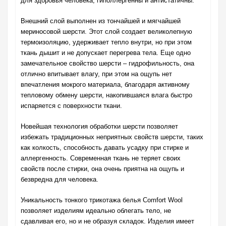
для здоровья человека, гиполлергенны и антистатичны.
Внешний слой выполнен из тончайшей и мягчайшей
мериносовой шерсти. Этот слой создает великолепную
термоизоляцию, удерживает тепло внутри, но при этом
ткань дышит и не допускает перегрева тела. Еще одно
замечательное свойство шерсти – гидрофильность, она
отлично впитывает влагу, при этом на ощупь нет
впечатления мокрого материала, благодаря активному
тепловому обмену шерсти, накопившаяся влага быстро
испаряется с поверхности ткани.
Новейшая технология обработки шерсти позволяет
избежать традиционных неприятных свойств шерсти, таких
как колкость, способность давать усадку при стирке и
аллергенность. Современная ткань не теряет своих
свойств после стирки, она очень приятна на ощупь и
безвредна для человека.
Уникальность тонкого трикотажа белья Comfort Wool
позволяет изделиям идеально облегать тело, не
сдавливая его, но и не образуя складок. Изделия имеет